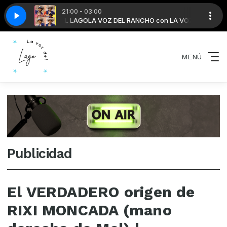
21:00 - 03:00
HIJOS DE LA CHINGADA
con LA VOZ DEL LAGO
LA VOZ DEL RANCHO con LA VOZ DEL LAGO
GRUPO EXTERMINADOR-DOS HIJOS DE LA CHIN
MENÚ
Publicidad
El VERDADERO origen de
RIXI MONCADA (mano