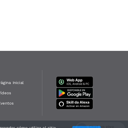
ágina Inicial
Vídeos
Eventos
Chat en vivo
render cómo utiliza el sitio
Desarrollado por