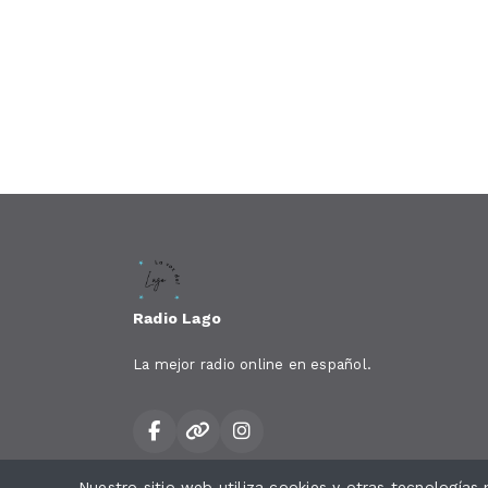
Radio Lago
La mejor radio online en español.
Nuestro sitio web utiliza cookies y otras tecnología
Todos los derechos reservados.