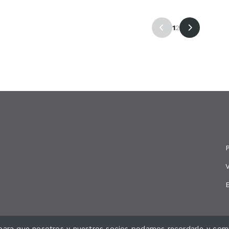
1
2
P
s para que nosotros y nuestros socios podamos recordarle y comp