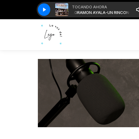
TOCANDO AHORA
LA-UN RINCONCITO EN EL CIELO
RAMON AYALA-UN RINCONCITO EN EL 