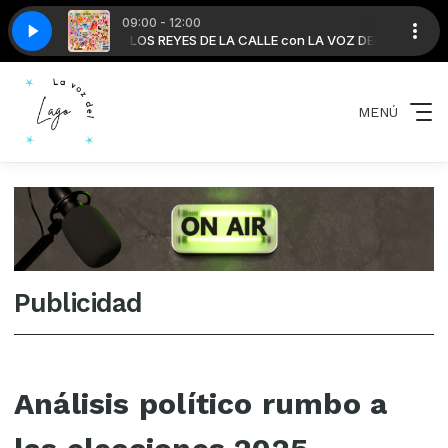
09:00 - 12:00
 VOZ DEL LAGO
S
KAROL G-GUCCI LOS PAÑOS
LOS REYES DE LA CALLE con LA VOZ DEL LAGO
MENÚ
Publicidad
Análisis político rumbo a