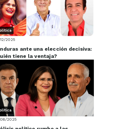
olítica
12/2025
nduras ante una elección decisiva:
uién tiene la ventaja?
olítica
/08/2025
álisis político rumbo a las