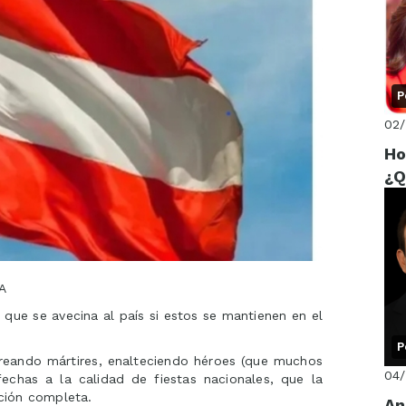
P
02/
Ho
¿Q
A
 que se avecina al país si estos se mantienen en el
P
 creando mártires, enalteciendo héroes (que muchos
04
echas a la calidad de fiestas nacionales, que la
ación completa.
An