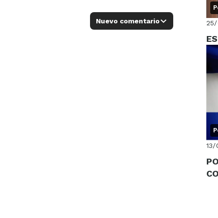
P
Nuevo comentario
25
ES
P
13/
PO
C